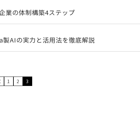
企業の体制構築4ステップ
ba製AIの実力と活用法を徹底解説
＜
1
2
3