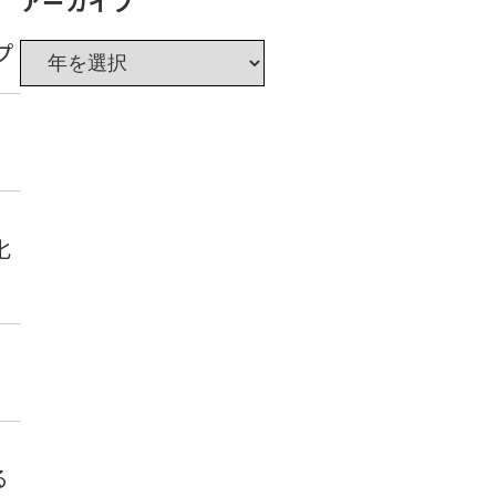
アーカイブ
プ
化
る