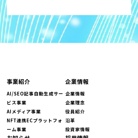
事業紹介
企業情報
AI/SEO記事自動生成サー
企業情報
ビス事業
企業理念
AIメディア事業
役員紹介
NFT連携ECプラットフォ
沿革
ーム事業
投資家情報
お知らせ
採用情報