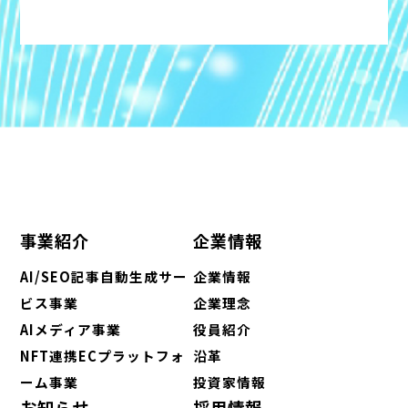
事業紹介
企業情報
AI/SEO記事自動生成サー
企業情報
ビス事業
企業理念
AIメディア事業
役員紹介
NFT連携ECプラットフォ
沿革
ーム事業
投資家情報
お知らせ
採用情報