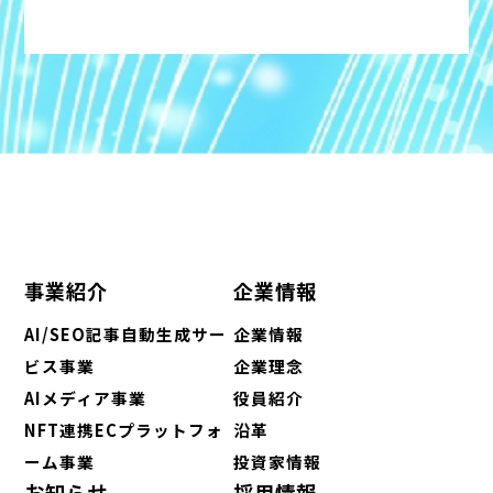
事業紹介
企業情報
AI/SEO記事自動生成サー
企業情報
ビス事業
企業理念
AIメディア事業
役員紹介
NFT連携ECプラットフォ
沿革
ーム事業
投資家情報
お知らせ
採用情報