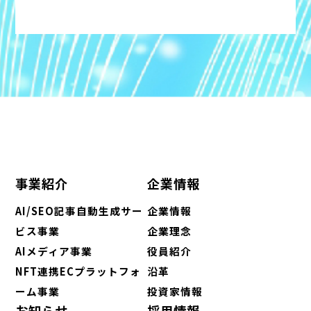
事業紹介
企業情報
AI/SEO記事自動生成サー
企業情報
ビス事業
企業理念
AIメディア事業
役員紹介
NFT連携ECプラットフォ
沿革
ーム事業
投資家情報
お知らせ
採用情報