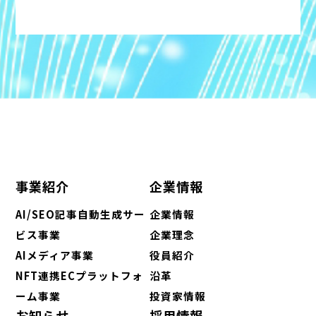
事業紹介
企業情報
AI/SEO記事自動生成サー
企業情報
ビス事業
企業理念
AIメディア事業
役員紹介
NFT連携ECプラットフォ
沿革
ーム事業
投資家情報
お知らせ
採用情報