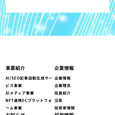
事業紹介
企業情報
AI/SEO記事自動生成サー
企業情報
ビス事業
企業理念
AIメディア事業
役員紹介
NFT連携ECプラットフォ
沿革
ーム事業
投資家情報
お知らせ
採用情報