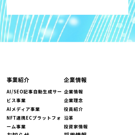
事業紹介
企業情報
AI/SEO記事自動生成サー
企業情報
ビス事業
企業理念
AIメディア事業
役員紹介
NFT連携ECプラットフォ
沿革
ーム事業
投資家情報
お知らせ
採用情報