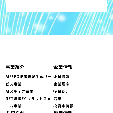
事業紹介
企業情報
AI/SEO記事自動生成サー
企業情報
ビス事業
企業理念
AIメディア事業
役員紹介
NFT連携ECプラットフォ
沿革
ーム事業
投資家情報
お知らせ
採用情報