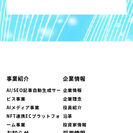
事業紹介
企業情報
AI/SEO記事自動生成サー
企業情報
ビス事業
企業理念
AIメディア事業
役員紹介
NFT連携ECプラットフォ
沿革
ーム事業
投資家情報
お知らせ
採用情報