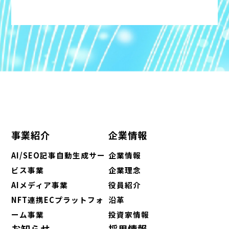
事業紹介
企業情報
AI/SEO記事自動生成サー
企業情報
ビス事業
企業理念
AIメディア事業
役員紹介
NFT連携ECプラットフォ
沿革
ーム事業
投資家情報
お知らせ
採用情報