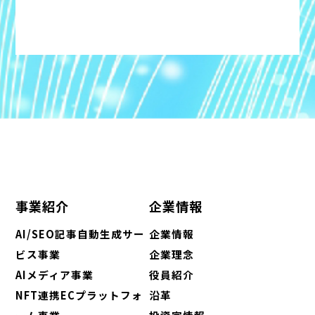
事業紹介
企業情報
AI/SEO記事自動生成サー
企業情報
ビス事業
企業理念
AIメディア事業
役員紹介
NFT連携ECプラットフォ
沿革