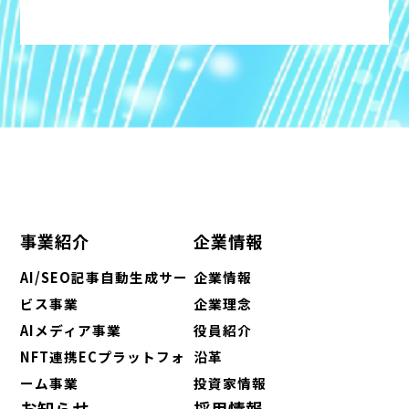
事業紹介
企業情報
AI/SEO記事自動生成サー
企業情報
ビス事業
企業理念
AIメディア事業
役員紹介
NFT連携ECプラットフォ
沿革
ーム事業
投資家情報
お知らせ
採用情報