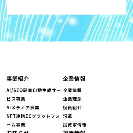
事業紹介
企業情報
AI/SEO記事自動生成サー
企業情報
ビス事業
企業理念
AIメディア事業
役員紹介
NFT連携ECプラットフォ
沿革
ーム事業
投資家情報
お知らせ
採用情報