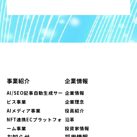
事業紹介
企業情報
AI/SEO記事自動生成サー
企業情報
ビス事業
企業理念
AIメディア事業
役員紹介
NFT連携ECプラットフォ
沿革
ーム事業
投資家情報
お知らせ
採用情報