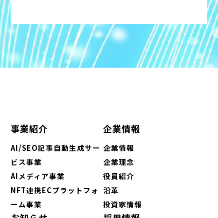
事業紹介
企業情報
AI/SEO記事自動生成サー
企業情報
ビス事業
企業理念
AIメディア事業
役員紹介
NFT連携ECプラットフォ
沿革
ーム事業
投資家情報
お知らせ
採用情報