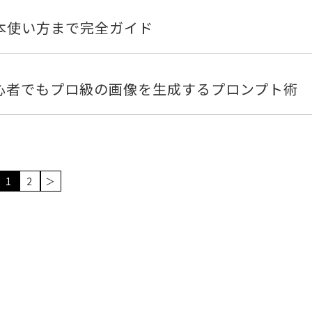
ら基本使い方まで完全ガイド
！初心者でもプロ級の画像を生成するプロンプト術
1
2
＞