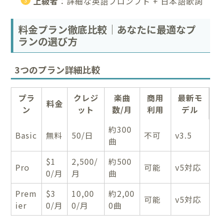
上級者
：詳細な英語プロンプト + 日本語歌詞
料金プラン徹底比較｜あなたに最適なプ
ランの選び方
3つのプラン詳細比較
プラ
クレジ
楽曲
商用
最新モ
料金
ン
ット
数/月
利用
デル
約300
Basic
無料
50/日
不可
v3.5
曲
$1
2,500/
約500
Pro
可能
v5対応
0/月
月
曲
Prem
$3
10,00
約2,00
可能
v5対応
ier
0/月
0/月
0曲