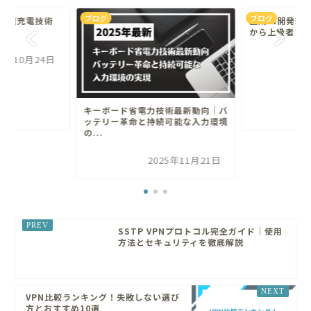
ブログ
ブログ
高速充電技術
生成AI開発環
方
から上級者ま
25年10月24日
キーボード省電力技術最新動向｜バ
ッテリー革命と持続可能な入力環境
の...
2025年11月21日
SSTP VPNプロトコル完全ガイド｜使用
方法とセキュリティを徹底解説
VPN比較ランキング！失敗しない選び
方とおすすめ10選