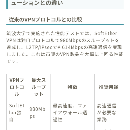
ューションとの違い
従来のVPNプロトコルとの比較
筑波大学で実施された性能テストでは、SoftEther
VPNは独自プロトコルで980Mbpsのスループットを
達成し、L2TP/IPsecでも614Mbpsの高速通信を実現
しました。これは市販のVPN製品を大幅に上回る性能
です。
VPNプ
最大ス
ロトコ
ループ
特徴
推奨用途
ル
ット
SoftEt
最高速度、ファ
高速通信
980Mb
her独
イアウォール透
が必要な
ps
自
過性
業務