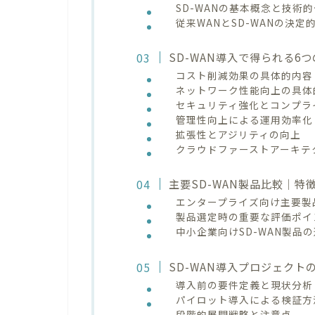
SD-WANの基本概念と技術
従来WANとSD-WANの決定
SD-WAN導入で得られる6
コスト削減効果の具体的内容
ネットワーク性能向上の具体
セキュリティ強化とコンプラ
管理性向上による運用効率化
拡張性とアジリティの向上
クラウドファーストアーキテ
主要SD-WAN製品比較｜特
エンタープライズ向け主要製
製品選定時の重要な評価ポイ
中小企業向けSD-WAN製品
SD-WAN導入プロジェク
導入前の要件定義と現状分析
パイロット導入による検証方
段階的展開戦略と注意点