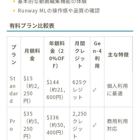
基本的な動画編集機能の体験
Runway MLの操作感や品質の確認
有料プラン比較表
年額料
月間
Ge
プ
月額料
金（2
クレ
n-4
ラ
主な特徴
金
0%OF
ジッ
利
ン
F）
ト
用
St
$15
$144
625ク
an
（約2,
個人利用
（約21,
レジ
✓
dar
250
に最適
600円）
ット
d
円）
$35
2,250
$336
Pr
（約5,
クレ
商用利用
（約50,
✓
o
250
ジッ
対応
400円）
円）
ト