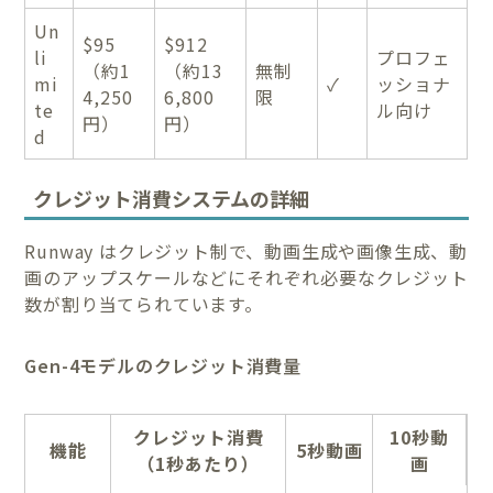
Un
$95
$912
li
プロフェ
（約1
（約13
無制
mi
✓
ッショナ
4,250
6,800
限
te
ル向け
円）
円）
d
クレジット消費システムの詳細
Runway はクレジット制で、動画生成や画像生成、動
画のアップスケールなどにそれぞれ必要なクレジット
数が割り当てられています。
Gen-4モデルのクレジット消費量
クレジット消費
10秒動
機能
5秒動画
（1秒あたり）
画