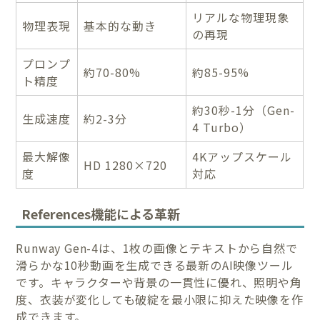
リアルな物理現象
物理表現
基本的な動き
の再現
プロンプ
約70-80%
約85-95%
ト精度
約30秒-1分（Gen-
生成速度
約2-3分
4 Turbo）
最大解像
4Kアップスケール
HD 1280×720
度
対応
References機能による革新
Runway Gen-4は、1枚の画像とテキストから自然で
滑らかな10秒動画を生成できる最新のAI映像ツール
です。キャラクターや背景の一貫性に優れ、照明や角
度、衣装が変化しても破綻を最小限に抑えた映像を作
成できます。