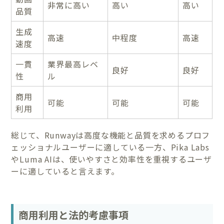
非常に高い
高い
高い
品質
生成
高速
中程度
高速
速度
一貫
業界最高レベ
良好
良好
性
ル
商用
可能
可能
可能
利用
総じて、Runwayは高度な機能と品質を求めるプロフ
ェッショナルユーザーに適している一方、Pika Labs
やLuma AIは、使いやすさと効率性を重視するユーザ
ーに適していると言えます。
商用利用と法的考慮事項