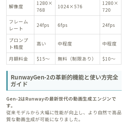
1280×
1280×
解像度
1024×576
768
720
フレーム
24fps
6fps
24fps
レート
プロンプ
高い
中程度
中程度
ト精度
月額料金
$15〜
無料（制限あり）
$10〜
RunwayGen-2の革新的機能と使い方完全
ガイド
Gen-2はRunwayの最新世代の動画生成エンジンで
す。
従来モデルから大幅に性能が向上し、より自然で高品
質な動画生成が可能になりました。