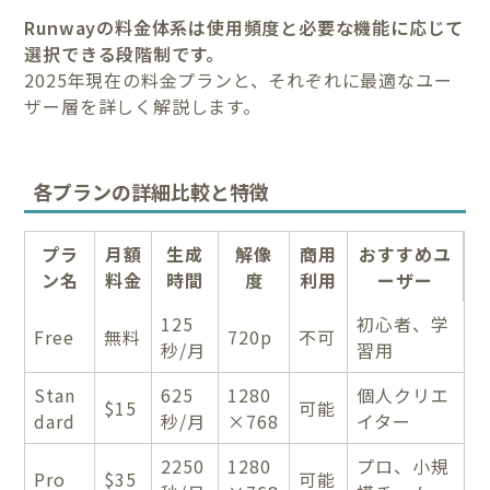
Runwayの料金体系は使用頻度と必要な機能に応じて
選択できる段階制です。
2025年現在の料金プランと、それぞれに最適なユー
ザー層を詳しく解説します。
各プランの詳細比較と特徴
プラ
月額
生成
解像
商用
おすすめユ
ン名
料金
時間
度
利用
ーザー
125
初心者、学
Free
無料
720p
不可
秒/月
習用
Stan
625
1280
個人クリエ
$15
可能
dard
秒/月
×768
イター
2250
1280
プロ、小規
Pro
$35
可能