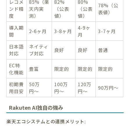
レコメ
85%（楽
82%
80%
78%（公
ンド精
天内実
（公表
（公表
表値）
度
測）
値）
値）
導入期
4-9ヶ
2-6ヶ月
3-8ヶ月
3-7ヶ月
間
月
日本語
ネイティ
良好
良好
普通
対応
ブ対応
EC特
豊富
限定的
限定的
限定的
化機能
初期費
50万
100万
120万
90万円〜
用目安
円〜
円〜
円〜
Rakuten AI独自の強み
楽天エコシステムとの連携メリット
: