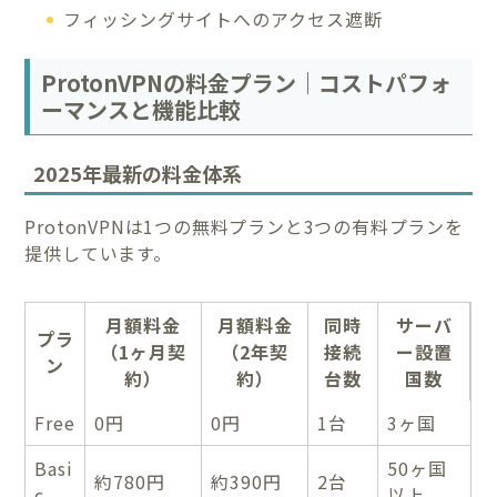
フィッシングサイトへのアクセス遮断
ProtonVPNの料金プラン｜コストパフォ
ーマンスと機能比較
2025年最新の料金体系
ProtonVPNは1つの無料プランと3つの有料プランを
提供しています。
月額料金
月額料金
同時
サーバ
プラ
（1ヶ月契
（2年契
接続
ー設置
ン
約）
約）
台数
国数
Free
0円
0円
1台
3ヶ国
Basi
50ヶ国
約780円
約390円
2台
c
以上