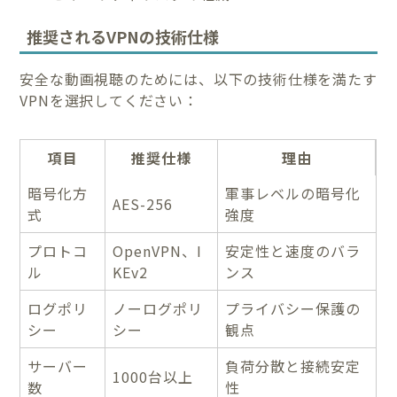
推奨されるVPNの技術仕様
安全な動画視聴のためには、以下の技術仕様を満たす
VPNを選択してください：
項目
推奨仕様
理由
暗号化方
軍事レベルの暗号化
AES-256
式
強度
プロトコ
OpenVPN、I
安定性と速度のバラ
ル
KEv2
ンス
ログポリ
ノーログポリ
プライバシー保護の
シー
シー
観点
サーバー
負荷分散と接続安定
1000台以上
数
性