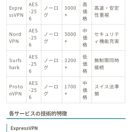
AES
高
Expre
ノーロ
3000
高速・安定
-25
価
ssVPN
グ
+
性重視
6
格
AES
中
Nord
ノーロ
5000
セキュリテ
-25
価
VPN
グ
+
ィ機能充実
6
格
AES
低
Surfs
ノーロ
3200
無制限同時
-25
価
hark
グ
+
接続
6
格
AES
中
Proto
ノーロ
1700
スイス法準
-25
価
nVPN
グ
+
拠
6
格
各サービスの技術的特徴
ExpressVPN