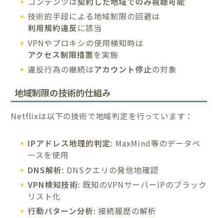
コンテンツは
契約した地域でのみ視聴可能
技術的手段による地域制限の回避は
利用規約違反
に該当
VPNやプロキシの使用検知時は
アクセス制限措置
を実施
違反行為の継続は
アカウント停止
の対象
地域制限の技術的仕組み
Netflixは以下の技術で地域判定を行っています：
IPアドレス地理的判定
: MaxMind等のデータベ
ースを使用
DNS解析
: DNSクエリの発信地確認
VPN検知技術
: 既知のVPNサーバーIPのブラック
リスト化
行動パターン分析
: 接続履歴の解析