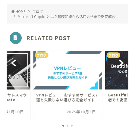
HOME
ブログ
Microsoft Copilotとは？基礎知識から活用方法まで徹底解説
RELATED POST
ブログ
ブログ
ワイヤレスマウ
VPNレビュー｜おすすめサービス7
Beautiful
lueto...
選と失敗しない選び方完全ガイド
者でも高品質の
025年4月10日
2025年10月3日