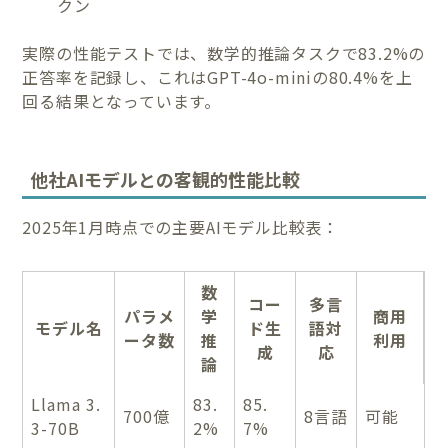
クン
実際の性能テストでは、数学的推論タスクで83.2%の
正答率を記録し、これはGPT-4o-miniの80.4%を上
回る結果となっています。
他社AIモデルとの客観的性能比較
2025年1月時点での主要AIモデル比較表：
数
コー
多言
パラメ
学
商用
モデル名
ド生
語対
ータ数
推
利用
成
応
論
Llama 3.
83.
85.
700億
8言語
可能
3-70B
2%
7%