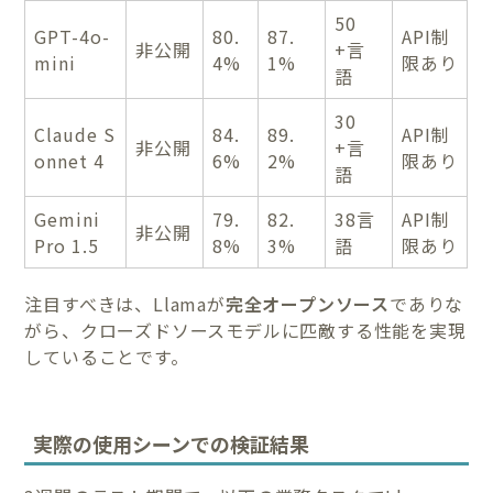
50
GPT-4o-
80.
87.
API制
非公開
+言
mini
4%
1%
限あり
語
30
Claude S
84.
89.
API制
非公開
+言
onnet 4
6%
2%
限あり
語
Gemini
79.
82.
38言
API制
非公開
Pro 1.5
8%
3%
語
限あり
注目すべきは、Llamaが
完全オープンソース
でありな
がら、クローズドソースモデルに匹敵する性能を実現
していることです。
実際の使用シーンでの検証結果