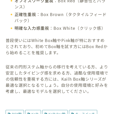
オフィスワーク重視
：Box Red（静音性とバラ
ンス）
正確性重視
：Box Brown（タクタイルフィード
バック）
明確な入力感重視
：Box White（クリック感）
普段使いにはWhite Box軸やPink軸が特におすすめ
とされており、初めてBox軸を試す方にはBox Redか
ら始めることを推奨します。
従来の円形ステム軸からの移行を考えている方、より
安定したタイピング感を求める方、過酷な使用環境で
の信頼性を重視する方には、Kailh Box軸シリーズが
最適な選択となるでしょう。自分の使用環境と好みを
考慮し、最適なモデルを選択してください。
BOX軸
Kailh
Kailh Box軸
キースイッチ