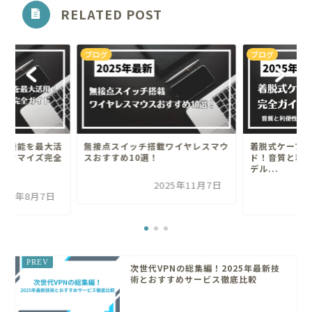
RELATED POST
ブログ
ブログ
ズ機能を最大活
無接点スイッチ搭載ワイヤレスマウ
着脱式ケーブ
スタマイズ完全
スおすすめ10選！
ド！音質と利
デル...
2025年11月7日
025年8月7日
次世代VPNの総集編！2025年最新技
術とおすすめサービス徹底比較