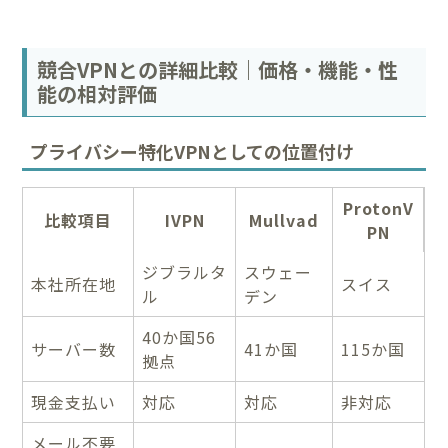
競合VPNとの詳細比較｜価格・機能・性
能の相対評価
プライバシー特化VPNとしての位置付け
ProtonV
比較項目
IVPN
Mullvad
PN
ジブラルタ
スウェー
本社所在地
スイス
ル
デン
40か国56
サーバー数
41か国
115か国
拠点
現金支払い
対応
対応
非対応
メール不要