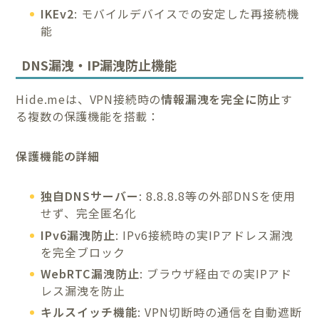
IKEv2
: モバイルデバイスでの安定した再接続機
能
DNS漏洩・IP漏洩防止機能
Hide.meは、VPN接続時の
情報漏洩を完全に防止
す
る複数の保護機能を搭載：
保護機能の詳細
独自DNSサーバー
: 8.8.8.8等の外部DNSを使用
せず、完全匿名化
IPv6漏洩防止
: IPv6接続時の実IPアドレス漏洩
を完全ブロック
WebRTC漏洩防止
: ブラウザ経由での実IPアド
レス漏洩を防止
キルスイッチ機能
: VPN切断時の通信を自動遮断