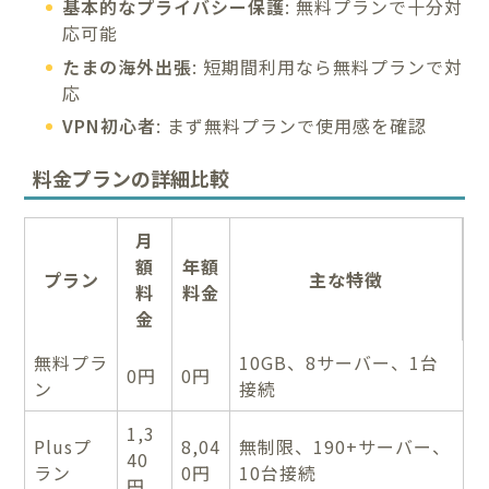
基本的なプライバシー保護
: 無料プランで十分対
応可能
たまの海外出張
: 短期間利用なら無料プランで対
応
VPN初心者
: まず無料プランで使用感を確認
料金プランの詳細比較
月
額
年額
プラン
主な特徴
料
料金
金
無料プラ
10GB、8サーバー、1台
0円
0円
ン
接続
1,3
Plusプ
8,04
無制限、190+サーバー、
40
ラン
0円
10台接続
円