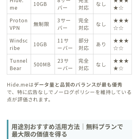
10GB
なし
me
バー
対応
★☆
Proton
3サー
完全
★★★
無制限
なし
VPN
バー
対応
☆☆
Windsc
11サ
部分
★★★
10GB
あり
ribe
ーバー
対応
☆☆
Tunnel
23サ
完全
★★★
500MB
なし
Bear
ーバー
対応
★☆
Hide.meは
データ量と品質のバランスが最も優秀
で、特に広告なしでノーログポリシーを維持している
点が評価されます。
用途別おすすめ活用方法｜無料プランで
最大限の価値を得る