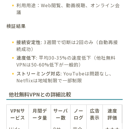
利用用途：Web閲覧、動画視聴、オンライン会
議
検証結果
接続安定性
: 3週間で切断は2回のみ（自動再接
続成功）
速度低下
: 平均30-35%の速度低下（他社無料
VPNは50-60%低下が一般的）
ストリーミング対応
: YouTubeは問題なし、
Netflixは地域制限で一部制限
他社無料VPNとの詳細比較
VPNサ
月間デ
サーバ
ノー
広告
速度
ービス
ータ量
ー数
ログ
表示
評価
Hide.
8サー
完全
★★★