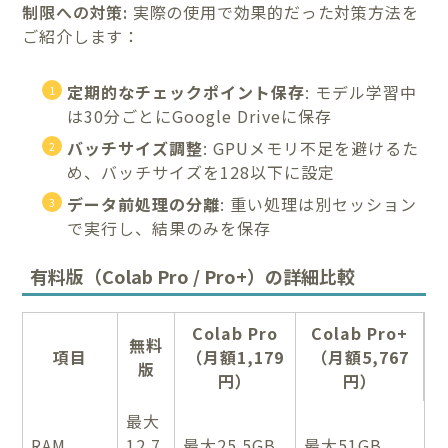
制限への対策:
実際の使用で効果的だった対策方法を
ご紹介します：
定期的なチェックポイント保存
: モデル学習中
は30分ごとにGoogle Driveに保存
バッチサイズ調整
: GPUメモリ不足を避けるた
め、バッチサイズを128以下に設定
データ前処理の分離
: 重い処理は別セッション
で実行し、結果のみを保存
有料版（Colab Pro / Pro+）の詳細比較
Colab Pro
Colab Pro+
無料
項目
（月額1,179
（月額5,767
版
円）
円）
最大
RAM
12.7
最大25.5GB
最大51GB