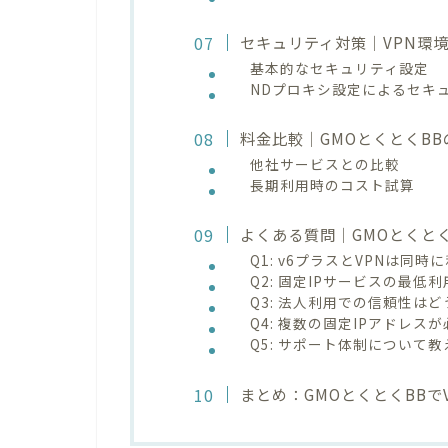
セキュリティ対策｜VPN環
基本的なセキュリティ設定
NDプロキシ設定によるセキ
料金比較｜GMOとくとくB
他社サービスとの比較
長期利用時のコスト試算
よくある質問｜GMOとくとく
Q1: v6プラスとVPNは同
Q2: 固定IPサービスの最低
Q3: 法人利用での信頼性は
Q4: 複数の固定IPアドレス
Q5: サポート体制について
まとめ：GMOとくとくBBで