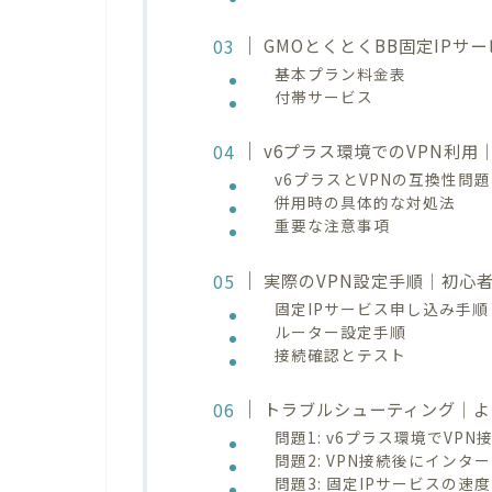
GMOとくとくBB固定IPサ
基本プラン料金表
付帯サービス
v6プラス環境でのVPN利用
v6プラスとVPNの互換性問題
併用時の具体的な対処法
重要な注意事項
実際のVPN設定手順｜初心
固定IPサービス申し込み手順
ルーター設定手順
接続確認とテスト
トラブルシューティング｜よ
問題1: v6プラス環境でVP
問題2: VPN接続後にインタ
問題3: 固定IPサービスの速