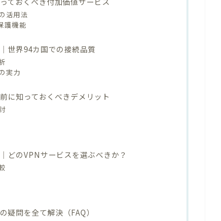
能｜知っておくべき付加価値サービス
の活用法
ア保護機能
性能｜世界94カ国での接続品質
析
の実力
｜購入前に知っておくべきデメリット
討
比較｜どのVPNサービスを選ぶべきか？
較
PNの疑問を全て解決（FAQ）