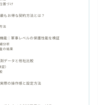
位置づけ
ン｜最もお得な契約方法とは？
方法
リティ機能｜軍事レベルの保護性能を検証
細分析
査の結果
｜実測データと他社比較
検証）
較
さ｜実際の操作感と設定方法