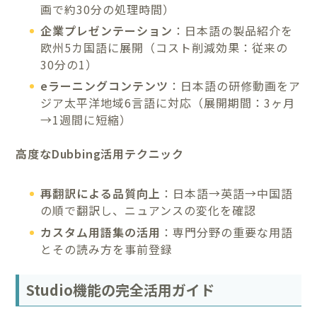
画で約30分の処理時間）
企業プレゼンテーション
：日本語の製品紹介を
欧州5カ国語に展開（コスト削減効果：従来の
30分の1）
eラーニングコンテンツ
：日本語の研修動画をア
ジア太平洋地域6言語に対応（展開期間：3ヶ月
→1週間に短縮）
高度なDubbing活用テクニック
再翻訳による品質向上
：日本語→英語→中国語
の順で翻訳し、ニュアンスの変化を確認
カスタム用語集の活用
：専門分野の重要な用語
とその読み方を事前登録
Studio機能の完全活用ガイド