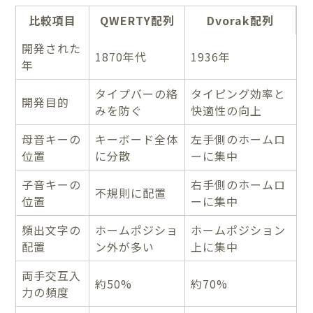
比較項目
QWERTY配列
Dvorak配列
開発された
1870年代
1936年
年
タイプバーの絡
タイピング効率と
開発目的
みを防ぐ
快適性の向上
母音キーの
キーボード全体
左手側のホームロ
位置
に分散
ーに集中
子音キーの
右手側のホームロ
不規則に配置
位置
ーに集中
頻出文字の
ホームポジショ
ホームポジション
配置
ン外が多い
上に集中
両手交互入
約50%
約70%
力の頻度