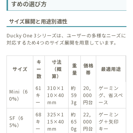
すめの選び方
サイズ展開と用途別適性
Ducky One 3シリーズは、ユーザーの多様なニーズに
対応するため4つのサイズ展開を用意しています。
キ
寸法
重
価格
サイズ
ー
（概
最適用途
量
帯
数
算）
61
310×1
約
20,
ゲーミン
Mini（6
キ
10×40
59
000
グ、省スペ
0%）
ー
mm
3g
円台
ース
68
325×1
約
22,
ゲーミン
SF（6
キ
15×40
65
000
グ＋矢印
5%）
ー
mm
0g
円台
キー