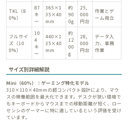
87
365×1
約
25,
TKL（8
作業とゲ
キ
35×40
90
000
0%）
ーム両立
ー
mm
0g
円台
10
約
フルサイ
440×1
28,
データ入
4
12
ズ（10
35×40
000
力、事務
キ
00
0%）
mm
円台
作業
ー
g
サイズ別詳細解説
Mini（60%）：ゲーミング特化モデル
310×110×40mmの超コンパクト設計により、マウ
スの稼働範囲を最大化できます。デスクが狭い環境で
もキーボードからマウスまでの移動距離が短く、ロー
センシのゲーマーに特に適しているという評価を受け
ています。