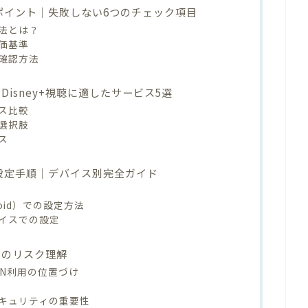
要なポイント｜失敗しない6つのチェック項目
法とは？
価基準
確認方法
Disney+視聴に適したサービス5選
ス比較
選択肢
ス
体的設定手順｜デバイス別完全ガイド
oid）での設定方法
イスでの設定
使用のリスク理解
VPN利用の位置づけ
キュリティの重要性