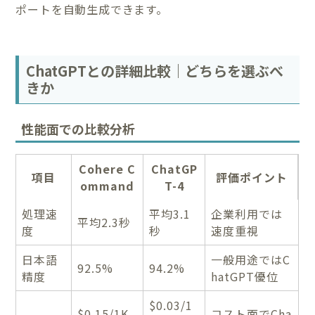
ポートを自動生成できます。
ChatGPTとの詳細比較｜どちらを選ぶべ
きか
性能面での比較分析
Cohere C
ChatGP
項目
評価ポイント
ommand
T-4
処理速
平均3.1
企業利用では
平均2.3秒
度
秒
速度重視
日本語
一般用途ではC
92.5%
94.2%
精度
hatGPT優位
$0.03/1
$0.15/1K
コスト面でCha