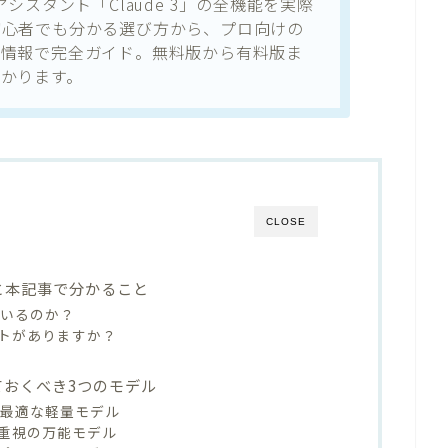
AIアシスタント「Claude 3」の全機能を実際
初心者でも分かる選び方から、プロ向けの
新情報で完全ガイド。無料版から有料版ま
かります。
CLOSE
力と本記事で分かること
れているのか？
トがありますか？
っておくべき3つのモデル
使いに最適な軽量モデル
ランス重視の万能モデル