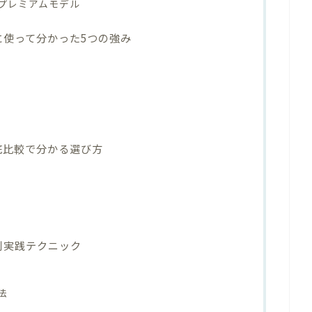
能のプレミアムモデル
際に使って分かった5つの強み
T｜徹底比較で分かる選び方
界別実践テクニック
法