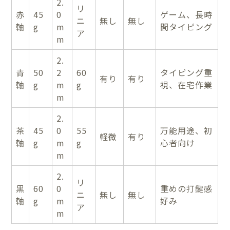
2.
リ
赤
45
0
ゲーム、長時
ニ
無し
無し
軸
g
m
間タイピング
ア
m
2.
青
50
2
60
タイピング重
有り
有り
軸
g
m
g
視、在宅作業
m
2.
茶
45
0
55
万能用途、初
軽微
有り
軸
g
m
g
心者向け
m
2.
リ
黒
60
0
重めの打鍵感
ニ
無し
無し
軸
g
m
好み
ア
m