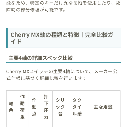
能なため、特定のキーだけ異なる軸を使用したり、故
障時の部分修理が可能です。
Cherry MX軸の種類と特徴｜完全比較ガ
イド
主要4軸の詳細スペック比較
Cherry MXスイッチの主要4軸について、メーカー公
式仕様に基づく詳細比較を行います：
作
押
作
クリ
タク
軸
動
下
動
ック
タイ
主な用途
色
荷
圧
点
音
ル感
重
力