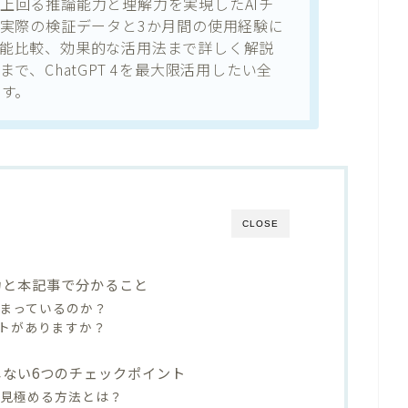
幅に上回る推論能力と理解力を実現したAIチ
実際の検証データと3か月間の使用経験に
能、性能比較、効果的な活用法まで詳しく解説
で、ChatGPT 4を最大限活用したい全
す。
CLOSE
実力と本記事で分かること
が集まっているのか？
トがありますか？
敗しない6つのチェックポイント
かを見極める方法とは？