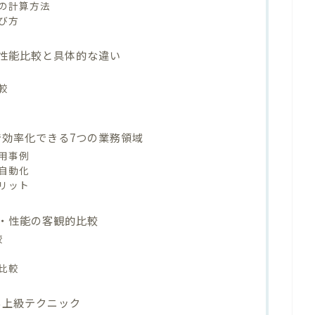
の計算方法
び方
デル｜性能比較と具体的な違い
較
4で効率化できる7つの業務領域
用事例
自動化
リット
｜機能・性能の客観的比較
較
比較
する上級テクニック