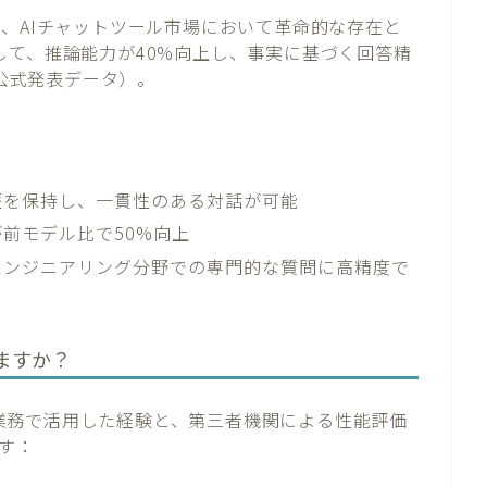
て以来、AIチャットツール市場において革命的な存在と
比較して、推論能力が40%向上し、事実に基づく回答精
I公式発表データ）。
：
歴を保持し、一貫性のある対話が可能
前モデル比で50%向上
エンジニアリング分野での専門的な質問に高精度で
ますか？
4を業務で活用した経験と、第三者機関による性能評価
す：