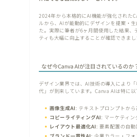
2024年から本格的にAI機能が強化された
ルから、AIが能動的にデザインを提案・
た。実際に筆者が6ヶ月間使用した結果、
ティも大幅に向上することが確認できまし
なぜ今Canva AIが注目されているのか
デザイン業界では、AI技術の導入により
代」が到来しています。Canva AIは特
画像生成AI
: テキストプロンプトか
コピーライティングAI
: マーケティ
レイアウト最適化AI
: 要素配置の自
ブランド一貫性AI
: 企業カラー・フ