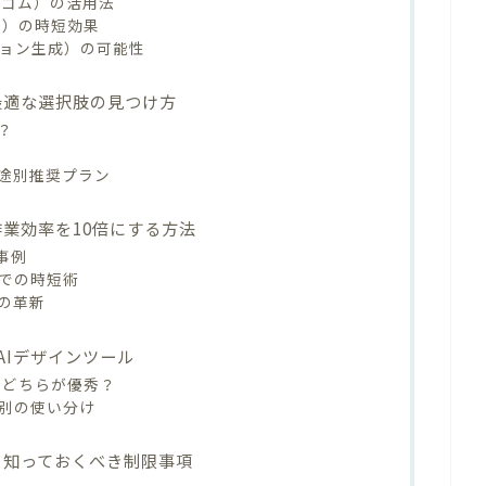
ク消しゴム）の活用法
イズ）の時短効果
メーション生成）の可能性
｜最適な選択肢の見つけ方
？
途別推奨プラン
で作業効率を10倍にする方法
事例
作での時短術
の革新
他のAIデザインツール
a AI｜どちらが優秀？
｜目的別の使い分け
ク｜知っておくべき制限事項