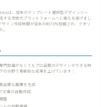
Canvaは、従来のテンプレート選択型デザインツー
生成する次世代プラットフォームへと進化を遂げまし
デザイン作成時間が従来の約70%短縮され、クオリ
た。
？
「専門知識がなくてもプロ品質のデザインができる時
に以下の分野で革新的な成果を上げています：
ら高品質な画像を生成
ング文章の自動作成
動調整
ォントの自動適用