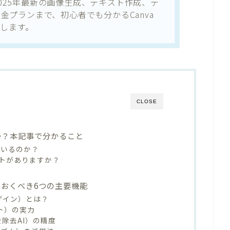
！2025年最新の画像生成、テキスト作成、デ
金プランまで、初心者でも分かるCanva
介します。
CLOSE
何か？本記事で分かること
れているのか？
トがありますか？
っておくべき6つの主要機能
クデザイン）とは？
イト）の実力
（背景除去AI）の精度