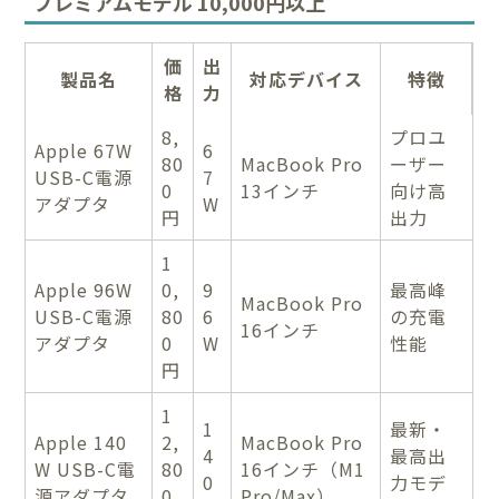
プレミアムモデル 10,000円以上
価
出
製品名
対応デバイス
特徴
格
力
8,
プロユ
Apple 67W
6
80
MacBook Pro
ーザー
USB-C電源
7
0
13インチ
向け高
アダプタ
W
円
出力
1
Apple 96W
0,
9
最高峰
MacBook Pro
USB-C電源
80
6
の充電
16インチ
アダプタ
0
W
性能
円
1
1
最新・
Apple 140
2,
MacBook Pro
4
最高出
W USB-C電
80
16インチ（M1
0
力モデ
源アダプタ
0
Pro/Max）