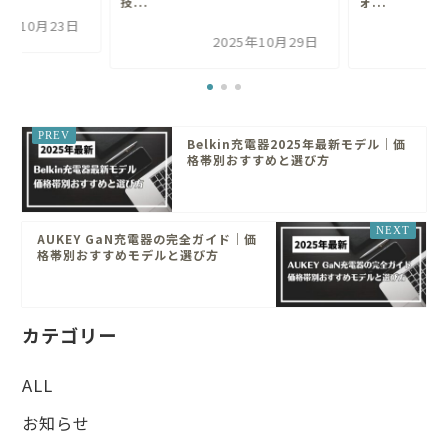
技...
ォ...
25年10月23日
2025年10月29日
Belkin充電器2025年最新モデル｜価
格帯別おすすめと選び方
AUKEY GaN充電器の完全ガイド｜価
格帯別おすすめモデルと選び方
カテゴリー
ALL
お知らせ