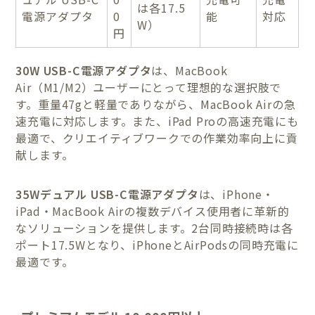
は各17.5
電源アダプタ
0
能
対応
W）
円
30W USB-C電源アダプタ
は、MacBook
Air（M1/M2）ユーザーにとって理想的な選択肢で
す。重量47gと軽量でありながら、MacBook Airの急
速充電に対応します。また、iPad Proの高速充電にも
最適で、クリエイティブワークでの作業効率向上に貢
献します。
35Wデュアル USB-C電源アダプタ
は、iPhone・
iPad・MacBook Airの複数デバイス使用者に革新的
なソリューションを提供します。2台同時接続時は各
ポート17.5Wとなり、iPhoneとAirPodsの同時充電に
最適です。