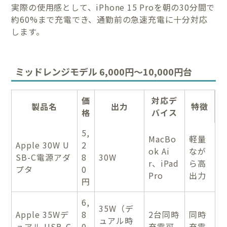
実際の使用感として、iPhone 15 Proを朝の30分間で
約60%まで充電でき、通勤前の急速充電に十分対応
します。
ミッドレンジモデル 6,000円〜10,000円台
価
対応デ
製品名
出力
特徴
格
バイス
5,
MacBo
軽量
Apple 30W U
2
ok Ai
なが
SB-C電源アダ
8
30W
r、iPad
ら高
プタ
0
Pro
出力
円
6,
35W（デ
Apple 35Wデ
8
2台同時
同時
ュアル時
ュアル USB-C
0
充電可
充電