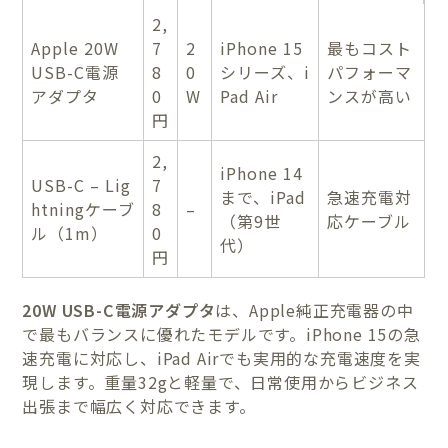
2,
Apple 20W
7
2
iPhone 15
最もコスト
USB-C電源
8
0
シリーズ、i
パフォーマ
アダプタ
0
W
Pad Air
ンスが高い
円
2,
iPhone 14
USB-C – Lig
7
まで、iPad
急速充電対
htningケーブ
8
–
（第9世
応ケーブル
ル（1m）
0
代）
円
20W USB-C電源アダプタ
は、Apple純正充電器の中
で最もバランスに優れたモデルです。iPhone 15の急
速充電に対応し、iPad Airでも実用的な充電速度を実
現します。重量32gと軽量で、日常使用からビジネス
出張まで幅広く対応できます。