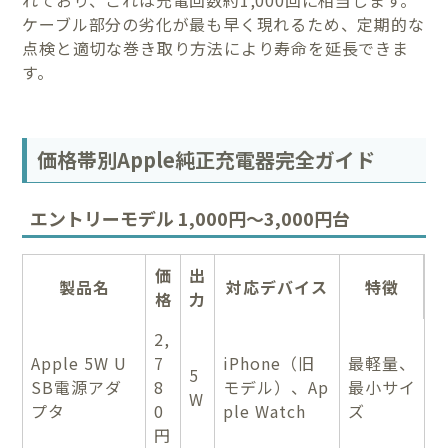
ケーブル部分の劣化が最も早く現れるため、定期的な
点検と適切な巻き取り方法により寿命を延長できま
す。
価格帯別Apple純正充電器完全ガイド
エントリーモデル 1,000円〜3,000円台
価
出
製品名
対応デバイス
特徴
格
力
2,
Apple 5W U
7
iPhone（旧
最軽量、
5
SB電源アダ
8
モデル）、Ap
最小サイ
W
プタ
0
ple Watch
ズ
円