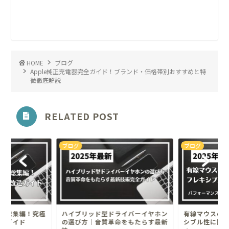
HOME
ブログ
Apple純正充電器完全ガイド！ブランド・価格帯別おすすめと特
徴徹底解説
RELATED POST
ブログ
ブログ
の総集編！究極
ハイブリッド型ドライバーイヤホン
有線マウスの
造ガイド
の選び方｜音質革命をもたらす最新
シブル性に関