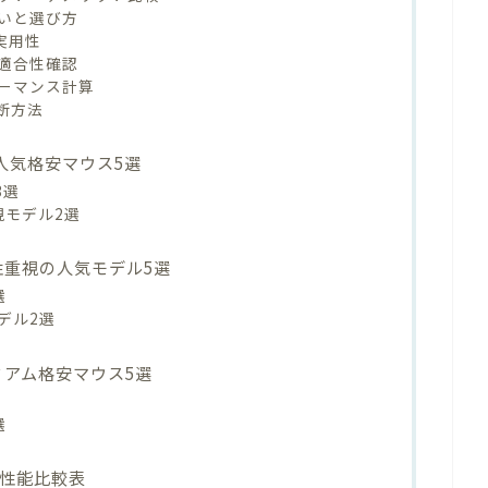
いと選び方
実用性
適合性確認
ーマンス計算
判断方法
on人気格安マウス5選
3選
視モデル2選
機能性重視の人気モデル5選
選
デル2選
レミアム格安マウス5選
選
別性能比較表