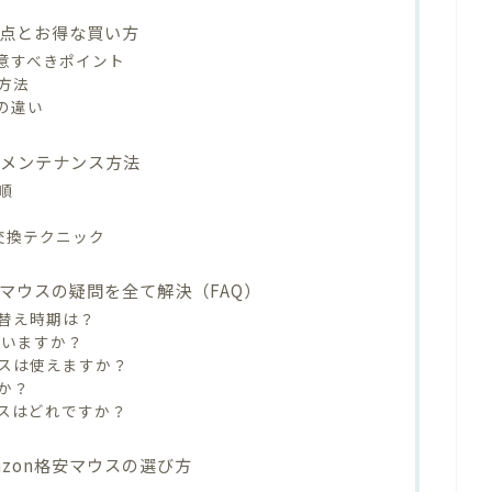
意点とお得な買い方
注意すべきポイント
方法
証の違い
いメンテナンス方法
順
交換テクニック
安マウスの疑問を全て解決（FAQ）
替え時期は？
は違いますか？
スは使えますか？
か？
スはどれですか？
zon格安マウスの選び方