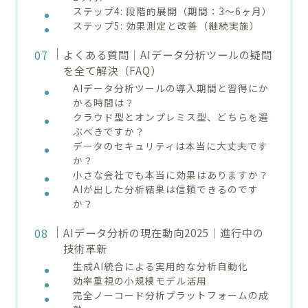
ステップ4: 段階的展開（期間：3～6ヶ月）
ステップ5: 効果測定と改善（継続実施）
よくある質問｜AIデータ分析ツールの疑問
を全て解決（FAQ）
AIデータ分析ツールの導入期間と習得にか
かる時間は？
クラウド型とオンプレミス型、どちらを選
ぶべきですか？
データのセキュリティは本当に大丈夫です
か？
小さな会社でも本当に効果はありますか？
AIが出した分析結果は信頼できるのです
か？
AIデータ分析の現在動向2025｜進行中の
技術革新
生成AI統合による実用的な分析自動化
効率重視の小規模モデル活用
完全ノーコード分析プラットフォームの成