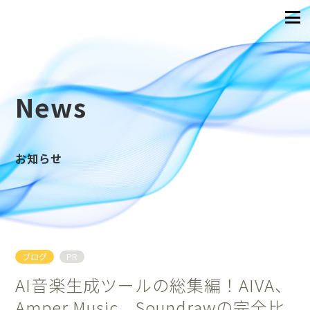
News
お知らせ
ブログ
PR
AI音楽生成ツールの総集編！AIVA、
Amper Music、Soundrawの完全比