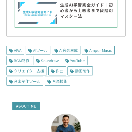
生成AI学習完全ガイド｜初
心者から上級者まで段階別
マスター法
AIVA
AIツール
AI音楽生成
Amper Music
BGM制作
Soundraw
YouTube
クリエイター支援
作曲
動画制作
音楽制作ツール
音楽技術
ABOUT ME