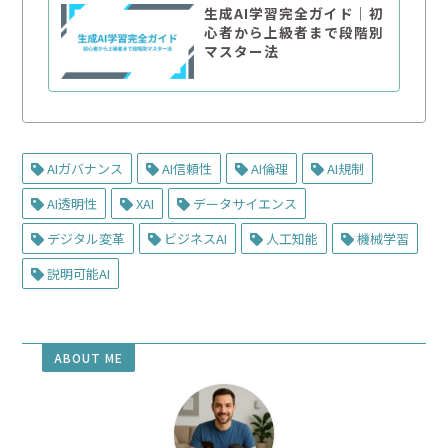
生成AI学習完全ガイド｜初
心者から上級者まで段階別
マスター法
AIガバナンス
AI信頼性
AI倫理
AI規制
AI透明性
XAI
データサイエンス
デジタル変革
ビジネスAI
人工知能
機械学習
説明可能AI
ABOUT ME