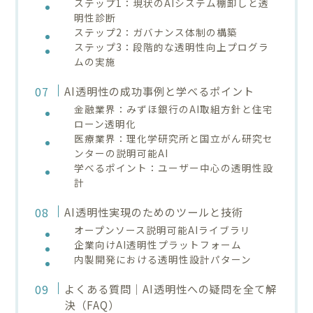
ステップ1：現状のAIシステム棚卸しと透
明性診断
ステップ2：ガバナンス体制の構築
ステップ3：段階的な透明性向上プログラ
ムの実施
AI透明性の成功事例と学べるポイント
金融業界：みずほ銀行のAI取組方針と住宅
ローン透明化
医療業界：理化学研究所と国立がん研究セ
ンターの説明可能AI
学べるポイント：ユーザー中心の透明性設
計
AI透明性実現のためのツールと技術
オープンソース説明可能AIライブラリ
企業向けAI透明性プラットフォーム
内製開発における透明性設計パターン
よくある質問｜AI透明性への疑問を全て解
決（FAQ）