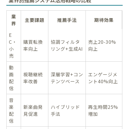
業
主要課題
推薦手法
期待効果
界
E
C・
購買転換
協調フィルタ
売上20-30%
小
率向上
リング+生成AI
向上
売
動
画
視聴継続
深層学習+コン
エンゲージメ
配
率改善
テンツベース
ント40%向上
信
音
楽
新楽曲発
ハイブリッド
再生時間25%
配
見促進
手法
増加
信