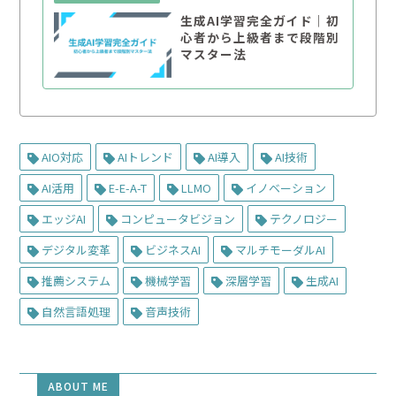
生成AI学習完全ガイド｜初
心者から上級者まで段階別
マスター法
AIO対応
AIトレンド
AI導入
AI技術
AI活用
E-E-A-T
LLMO
イノベーション
エッジAI
コンピュータビジョン
テクノロジー
デジタル変革
ビジネスAI
マルチモーダルAI
推薦システム
機械学習
深層学習
生成AI
自然言語処理
音声技術
ABOUT ME