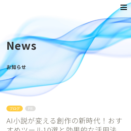
News
お知らせ
ブログ
PR
AI小説が変える創作の新時代！おす
すめツール10選と効果的な活用法