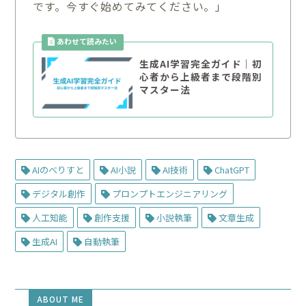
です。今すぐ始めてみてください。」
生成AI学習完全ガイド｜初
心者から上級者まで段階別
マスター法
AIのべりすと
AI小説
AI技術
ChatGPT
デジタル創作
プロンプトエンジニアリング
人工知能
創作支援
小説執筆
文章生成
生成AI
自動執筆
ABOUT ME