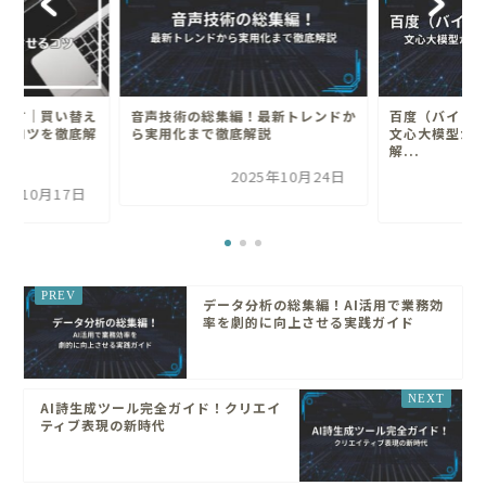
け方｜買い替え
音声技術の総集編！最新トレンドか
百度（バイドゥ
るコツを徹底解
ら実用化まで徹底解説
文心大模型か
解...
2025年10月24日
25年10月17日
データ分析の総集編！AI活用で業務効
率を劇的に向上させる実践ガイド
AI詩生成ツール完全ガイド！クリエイ
ティブ表現の新時代